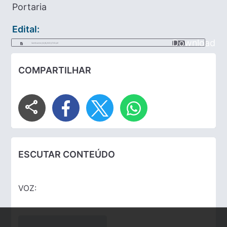
Portaria
Edital:
Download
CamScanner_04_18_2022_0743.pdf
COMPARTILHAR
share
ESCUTAR CONTEÚDO
VOZ: