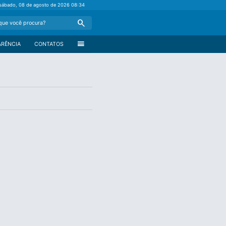
sábado, 08 de agosto de 2026
08:34
Search
menu
ARÊNCIA
CONTATOS