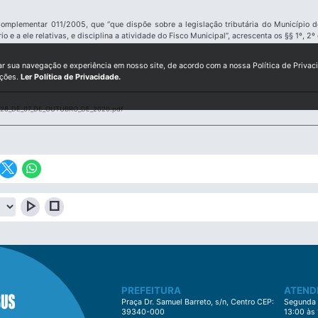
i Complementar 011/2005, que “que dispõe sobre a legislação tributária do Município
o e a ele relativas, e disciplina a atividade do Fisco Municipal”, acrescenta os §§ 1º, 2º
ar sua navegação e experiência em nosso site, de acordo com a nossa Política de Privac
ições.
Ler Política de Privacidade.
28_DE_07_DE_OUTUBRO_DE_2020.pdf
play_arrow
stop
PREFEITURA
ATEND
Praça Dr. Samuel Barreto, s/n, Centro CEP:
Segunda à
39340-000
13:00 às