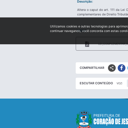
Descrição:
Altera o caput do art. 111 da Le
complementares de Direito Tributári
Utilizamos cookies e outras tecnologias para aprimor
Edital:
continuar navegando, você concorda com estas cond
LEI_COMPLEMENTAR_0
share
COMPARTILHAR
ESCUTAR CONTEÚDO
VOZ: