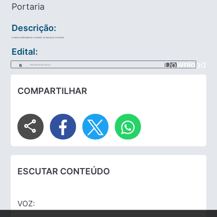
Portaria
Descrição:
NOMEIA INTERINAMENTE COMISSÃO DE AVALIAÇÃO DE IMÓVEL
Edital:
Download
PORTARIA_035_DE_2020.pdf
COMPARTILHAR
share
ESCUTAR CONTEÚDO
VOZ: