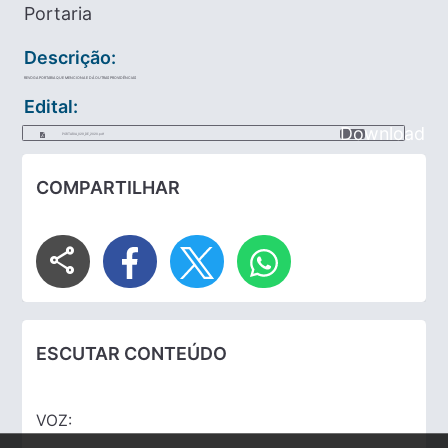
Portaria
Descrição:
REVOGA PORTARIA QUE MENCIONA E DÁ OUTRAS PROVIDÊNCIAS
Edital:
Download
PORTARIA_029_DE_2020.pdf
COMPARTILHAR
share
ESCUTAR CONTEÚDO
VOZ: