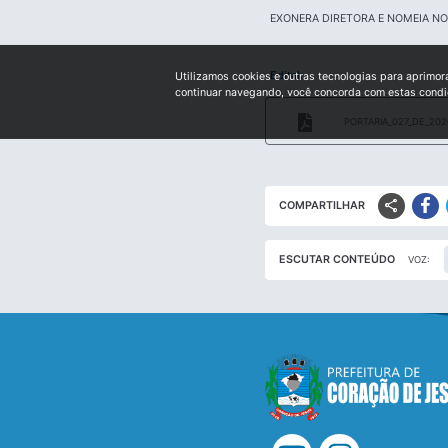
EXONERA DIRETORA E NOMEIA NO
Edital:
Utilizamos cookies e outras tecnologias para aprimor
continuar navegando, você concorda com estas cond
PORTARIA_027_DE_202
share
COMPARTILHAR
ESCUTAR CONTEÚDO
VOZ: