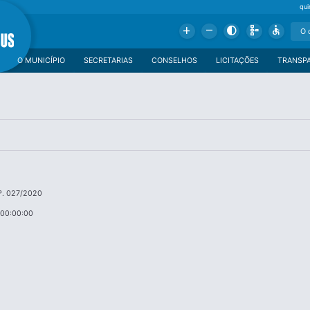
qui
Add
Remove
Contrast
Schema
Accessible
O MUNICÍPIO
SECRETARIAS
CONSELHOS
LICITAÇÕES
TRANSP
º. 027/2020
 00:00:00