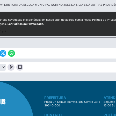
VA DIRETORA DA ESCOLA MUNICIPAL QUIRINO JOSÉ DA SILVA E DÁ OUTRAS PROVIDÊ
ar sua navegação e experiência em nosso site, de acordo com a nossa Política de Privac
ições.
Ler Política de Privacidade.
0.pdf
play_arrow
stop
PREFEITURA
ATEND
Praça Dr. Samuel Barreto, s/n, Centro CEP:
Segunda à
39340-000
13:00 às
CONTATO
POLÍTI