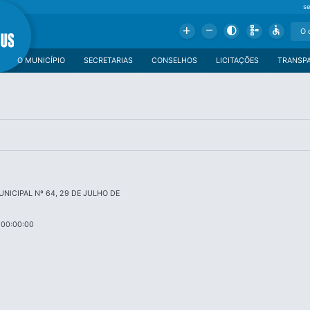
se
Add
Remove
Contrast
Schema
Accessible
O MUNICÍPIO
SECRETARIAS
CONSELHOS
LICITAÇÕES
TRANSP
NICIPAL Nº 64, 29 DE JULHO DE
 00:00:00