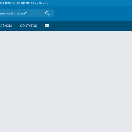
xta-feira, 07 de agosto de 2026
21:31
Search
menu
ARÊNCIA
CONTATOS