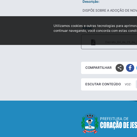
Descrição:
DISPÕE SOBRE A ADOÇÃO DE NOV
Utilizamos cookies e outras tecnologias para aprimor
Edital:
continuar navegando, você concorda com estas cond
Decreto_64_de_29_de_
share
COMPARTILHAR
ESCUTAR CONTEÚDO
VOZ: