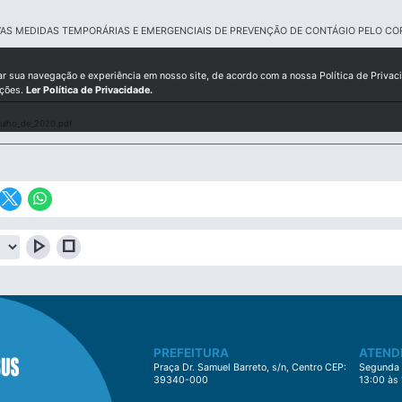
AS MEDIDAS TEMPORÁRIAS E EMERGENCIAIS DE PREVENÇÃO DE CONTÁGIO PELO CO
ar sua navegação e experiência em nosso site, de acordo com a nossa Política de Privac
ições.
Ler Política de Privacidade.
julho_de_2020.pdf
play_arrow
stop
PREFEITURA
ATEND
Praça Dr. Samuel Barreto, s/n, Centro CEP:
Segunda à
39340-000
13:00 às