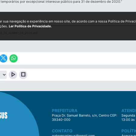
s temporários por excepcional interesse público para 31 de dezembro de 2020.”
ar sua navegação e experiência em nosso site, de acordo com a nossa Política de Privac
ições.
Ler Política de Privacidade.
0_DE_JUNHO_DE_2020.pdf
play_arrow
stop
PREFEITURA
ATEND
Praça Dr. Samuel Barreto, s/n, Centro CEP:
Segunda à
39340-000
13:00 às
CONTATO
POLÍTI
gabpmcorjesus@gmail.com
Acesse no