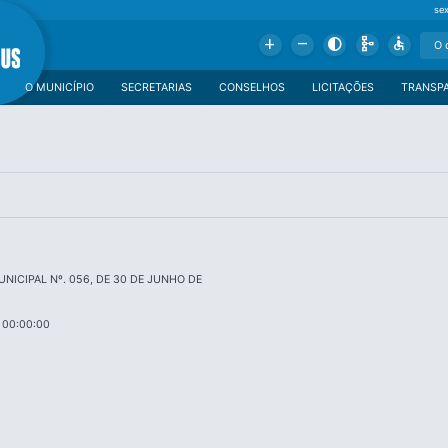
se
Add
Remove
Contrast
Schema
Accessible
O MUNICÍPIO
SECRETARIAS
CONSELHOS
LICITAÇÕES
TRANSP
NICIPAL Nº. 056, DE 30 DE JUNHO DE
 00:00:00