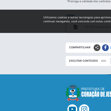
“Prorroga a validade dos contrato
Edital:
Utilizamos cookies e outras tecnologias para aprimor
continuar navegando, você concorda com estas cond
DECRETO_N_056_DE_3
share
COMPARTILHAR
ESCUTAR CONTEÚDO
VOZ: