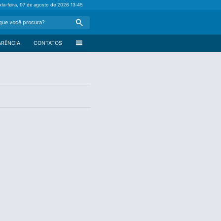
xta-feira, 07 de agosto de 2026
13:45
Search
menu
ARÊNCIA
CONTATOS