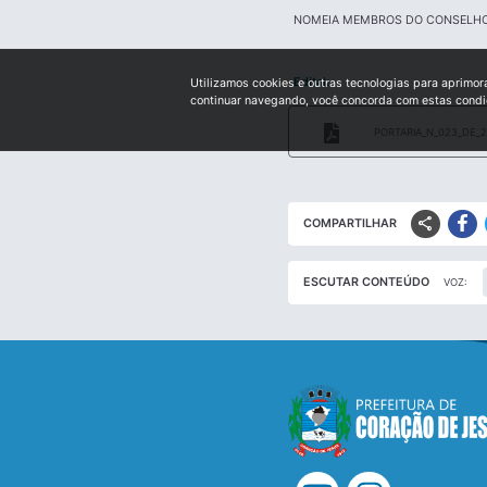
NOMEIA MEMBROS DO CONSELHO
Edital:
Utilizamos cookies e outras tecnologias para aprimor
continuar navegando, você concorda com estas cond
PORTARIA_N_023_DE_2
share
COMPARTILHAR
ESCUTAR CONTEÚDO
VOZ: