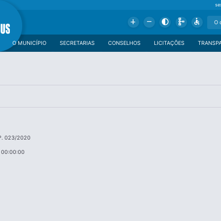
se
Add
Remove
Contrast
Schema
Accessible
O MUNICÍPIO
SECRETARIAS
CONSELHOS
LICITAÇÕES
TRANSP
º. 023/2020
 00:00:00