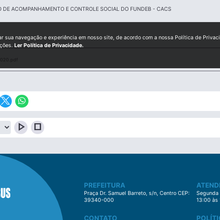
 DE ACOMPANHAMENTO E CONTROLE SOCIAL DO FUNDEB - CACS
ar sua navegação e experiência em nosso site, de acordo com a nossa Política de Privac
ições.
Ler Política de Privacidade.
020.pdf
play_arrow
stop
PREFEITURA
ATEND
Praça Dr. Samuel Barreto, s/n, Centro CEP:
Segunda à
39340-000
13:00 às
CONTATO
POLÍTI