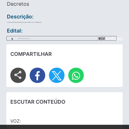
Decretos
Descrição:
CONCEDE APOSENTADORIA POR IDADE E TEMPO DE CONTRIBUIÇÃO
Edital:
Download
DECRETO_N_015_DE_2020.pdf
COMPARTILHAR
share
ESCUTAR CONTEÚDO
VOZ: