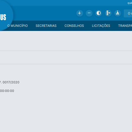
qui
Add
Remove
Contrast
Schema
Accessible
O MUNICÍPIO
SECRETARIAS
CONSELHOS
LICITAÇÕES
TRANSP
º. 0017/2020
 00:00:00