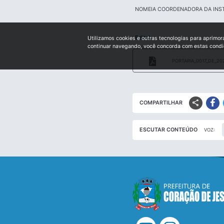
NOMEIA COORDENADORA DA INSTI
Edital:
Utilizamos cookies e outras tecnologias para aprimor
continuar navegando, você concorda com estas cond
PORTARIA_0017_DE_20
share
COMPARTILHAR
ESCUTAR CONTEÚDO
VOZ: