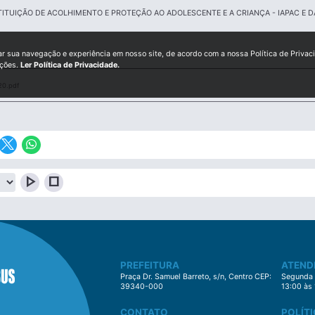
TUIÇÃO DE ACOLHIMENTO E PROTEÇÃO AO ADOLESCENTE E A CRIANÇA - IAPAC E 
ar sua navegação e experiência em nosso site, de acordo com a nossa Política de Privac
ições.
Ler Política de Privacidade.
20.pdf
play_arrow
stop
PREFEITURA
ATEND
Praça Dr. Samuel Barreto, s/n, Centro CEP:
Segunda à
39340-000
13:00 às
CONTATO
POLÍTI