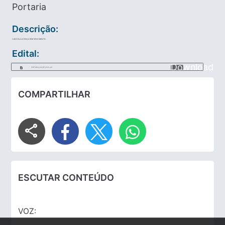
Portaria
Descrição:
CANCELA LICENÇA SEM VENCIMENTO
Edital:
Download
PORTARIA_024_DE_2020.pdf
COMPARTILHAR
share
ESCUTAR CONTEÚDO
VOZ: