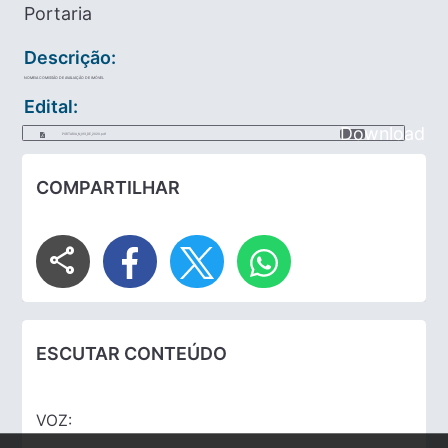
Portaria
Descrição:
NOMEIA COMISSÃO DE AVALIAÇÃO DE IMÓVEL
Edital:
Download
PORTARIA_N_013_DE_2020.pdf
COMPARTILHAR
share
ESCUTAR CONTEÚDO
VOZ: