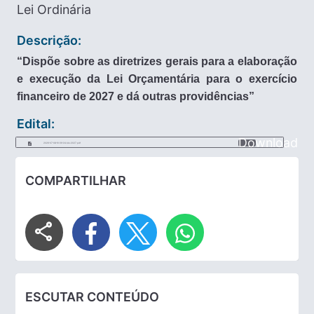
Lei Ordinária
Descrição:
“Dispõe sobre as diretrizes gerais para a elaboração
e execução da Lei Orçamentária para o exercício
financeiro de 2027 e dá outras providências”
Edital:
Download
2026-07-08-10-26-24-ldo-2027.pdf
COMPARTILHAR
share
ESCUTAR CONTEÚDO