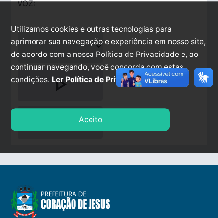
VOZ:
Utilizamos cookies e outras tecnologias para
aprimorar sua navegação e experiência em nosso site,
de acordo com a nossa Política de Privacidade e, ao
continuar navegando, você concorda com estas
play_arrow
condições.
Ler Política de Privacidade.
stop
Aceito