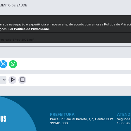
IMENTO DE SAÚDE
ar sua navegação e experiência em nosso site, de acordo com a nossa Política de Privac
ições.
Ler Política de Privacidade.
portaria-57-de-2026.pdf
play_arrow
stop
PREFEITURA
ATEND
Praça Dr. Samuel Barreto, s/n, Centro CEP:
Segunda à
39340-000
13:00 às