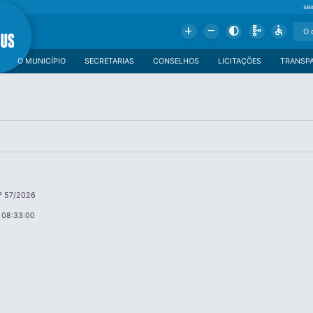
se
Add
Remove
Contrast
Schema
Accessible
O MUNICÍPIO
SECRETARIAS
CONSELHOS
LICITAÇÕES
TRANSP
º 57/2026
 08:33:00