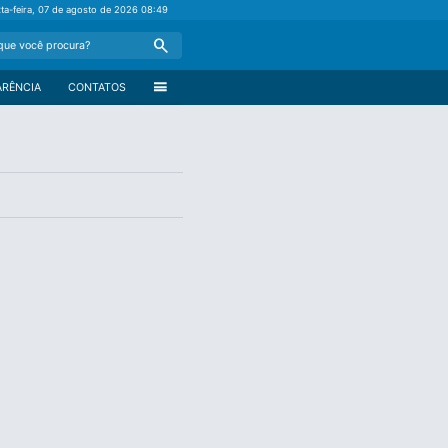
xta-feira, 07 de agosto de 2026
08:49
Search
menu
ARÊNCIA
CONTATOS