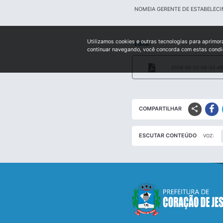
NOMEIA GERENTE DE ESTABELEC
Utilizamos cookies e outras tecnologias para aprimor
Edital:
continuar navegando, você concorda com estas cond
2026-06-22-08-33-49-
share
COMPARTILHAR
ESCUTAR CONTEÚDO
VOZ: