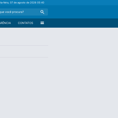
xta-feira, 07 de agosto de 2026
05:40
Search
menu
ARÊNCIA
CONTATOS