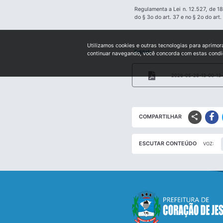
Regulamenta a Lei n. 12.527, de 18
do § 3o do art. 37 e no § 2o do art
Utilizamos cookies e outras tecnologias para aprimor
Edital:
continuar navegando, você concorda com estas cond
2026-05-28-13-00-13-
share
COMPARTILHAR
ESCUTAR CONTEÚDO
VOZ: