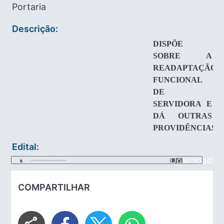
Portaria
Descrição:
DISPÕE
SOBRE A
READAPTAÇÃO
FUNCIONAL
DE
SERVIDORA E
DÁ OUTRAS
PROVIDÊNCIAS.
Edital:
Download
2026-05-14-09-49-39-portaria-46-de-2026.pdf
COMPARTILHAR
share