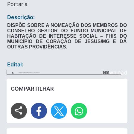
Portaria
Descrição:
DISPÕE SOBRE A NOMEAÇÃO DOS MEMBROS DO
CONSELHO GESTOR DO FUNDO MUNICIPAL DE
HABITAÇÃO DE INTERESSE SOCIAL – FHIS DO
MUNICÍPIO DE CORAÇÃO DE JESUS/MG E DÁ
OUTRAS PROVIDÊNCIAS.
Edital:
Download
2026-04-07-16-20-48-portaria-39-de-2026.pdf
COMPARTILHAR
share