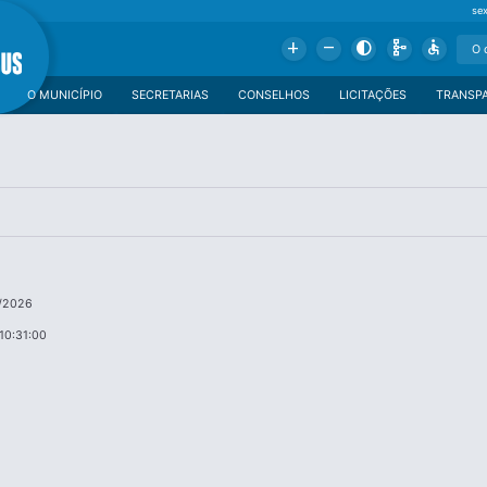
se
Add
Remove
Contrast
Schema
Accessible
O MUNICÍPIO
SECRETARIAS
CONSELHOS
LICITAÇÕES
TRANSP
4/2026
10:31:00