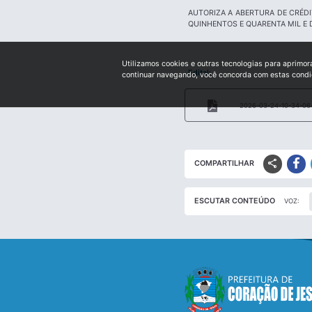
AUTORIZA A ABERTURA DE CRÉDI
QUINHENTOS E QUARENTA MIL E 
Utilizamos cookies e outras tecnologias para aprimor
Edital:
continuar navegando, você concorda com estas cond
2026-03-24-10-34-06-
share
COMPARTILHAR
ESCUTAR CONTEÚDO
VOZ: