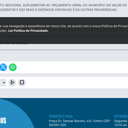
TO ADICIONAL SUPLEMENTAR AO ORÇAMENTO GERAL DO MUNICÍPIO NO VALOR DE R$
DUZENTOS E DEZ REAIS E DEZENOVE CENTAVOS) E DÁ OUTRAS PROVIDÊNCIAS.
ar sua navegação e experiência em nosso site, de acordo com a nossa Política de Privac
ições.
Ler Política de Privacidade.
lei-1354-de-2026.pdf
play_arrow
stop
PREFEITURA
ATEND
Praça Dr. Samuel Barreto, s/n, Centro CEP:
Segunda à
39340-000
13:00 às