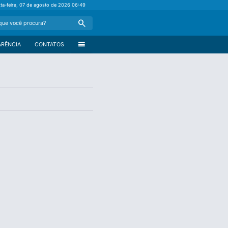
xta-feira, 07 de agosto de 2026
06:49
Search
menu
ARÊNCIA
CONTATOS