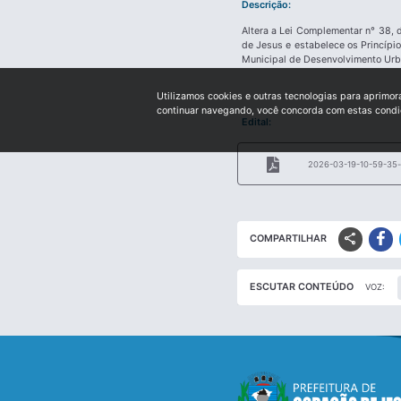
Descrição:
Altera a Lei Complementar n° 38, 
de Jesus e estabelece os Princípi
Municipal de Desenvolvimento Urba
Utilizamos cookies e outras tecnologias para aprimor
continuar navegando, você concorda com estas cond
Edital:
2026-03-19-10-59-35-
share
COMPARTILHAR
ESCUTAR CONTEÚDO
VOZ: