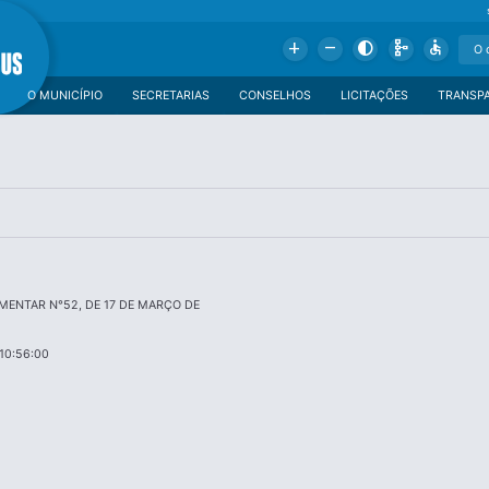
Add
Remove
Contrast
Schema
Accessible
O MUNICÍPIO
SECRETARIAS
CONSELHOS
LICITAÇÕES
TRANSP
MENTAR N°52, DE 17 DE MARÇO DE
10:56:00