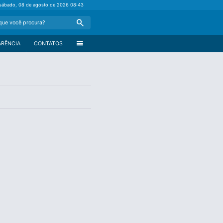
sábado, 08 de agosto de 2026
08:43
Search
menu
ARÊNCIA
CONTATOS