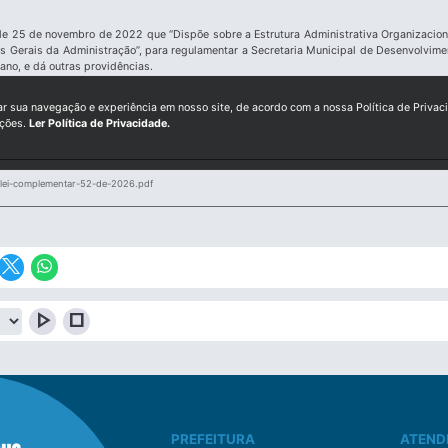
de 25 de novembro de 2022 que “Dispõe sobre a Estrutura Administrativa Organizacio
os Gerais da Administração”, para regulamentar a Secretaria Municipal de Desenvolvime
no, e dá outras providências.
ar sua navegação e experiência em nosso site, de acordo com a nossa Política de Privac
ições.
Ler Política de Privacidade.
lei-complementar-52-de-2026.pdf
play_arrow
stop
PREFEITURA
ATEND