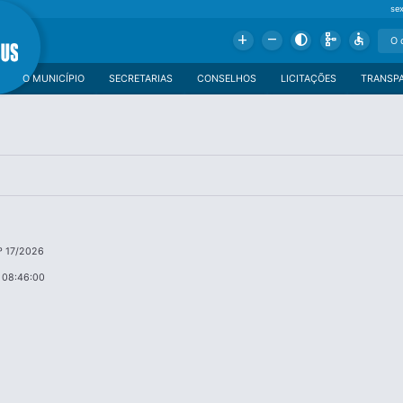
se
Add
Remove
Contrast
Schema
Accessible
O MUNICÍPIO
SECRETARIAS
CONSELHOS
LICITAÇÕES
TRANSP
º 17/2026
 08:46:00