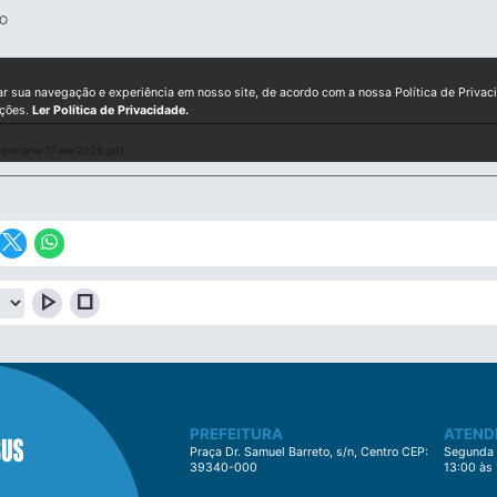
O
ar sua navegação e experiência em nosso site, de acordo com a nossa Política de Privac
ições.
Ler Política de Privacidade.
portaria-17-de-2026.pdf
play_arrow
stop
PREFEITURA
ATEND
Praça Dr. Samuel Barreto, s/n, Centro CEP:
Segunda à
39340-000
13:00 às