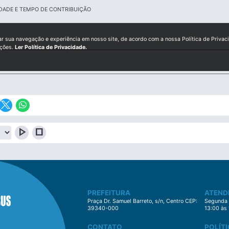
DADE E TEMPO DE CONTRIBUIÇÃO
ar sua navegação e experiência em nosso site, de acordo com a nossa Política de Privac
ições.
Ler Política de Privacidade.
play_arrow
stop
PREFEITURA
ATEND
Praça Dr. Samuel Barreto, s/n, Centro CEP:
Segunda à
39340-000
13:00 às
CONTATO
POLÍTI