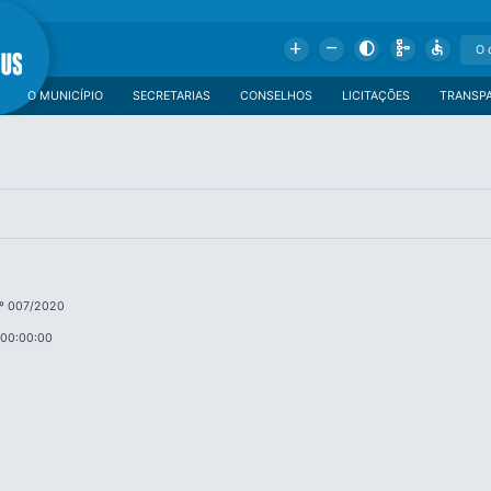
Add
Remove
Contrast
Schema
Accessible
O MUNICÍPIO
SECRETARIAS
CONSELHOS
LICITAÇÕES
TRANSP
º 007/2020
 00:00:00