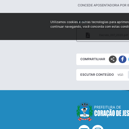
CONCEDE APOSENTADORIA POR I
Edital:
Utilizamos cookies e outras tecnologias para aprimor
continuar navegando, você concorda com estas cond
Decreto_007_2020.pdf
share
COMPARTILHAR
ESCUTAR CONTEÚDO
VOZ: