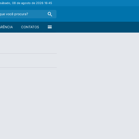
sábado, 08 de agosto de 2026
16:45
Search
menu
ARÊNCIA
CONTATOS