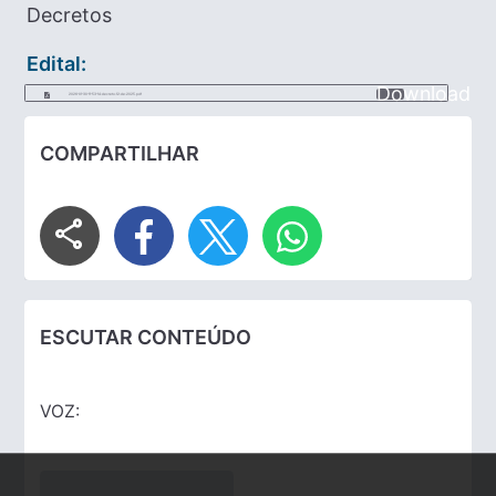
Decretos
Edital:
Download
2026-01-30-11-53-14-decreto-12-de-2025.pdf
COMPARTILHAR
share
ESCUTAR CONTEÚDO
VOZ: