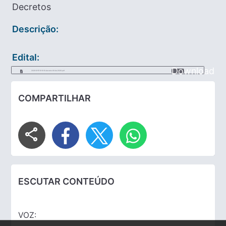
Decretos
Descrição:
Edital:
Download
2026-01-15-10-10-10-decreto-09-de-2026.pdf
COMPARTILHAR
share
ESCUTAR CONTEÚDO
VOZ: