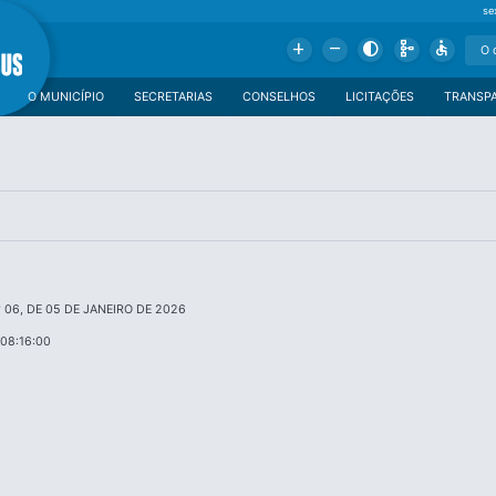
se
Add
Remove
Contrast
Schema
Accessible
O MUNICÍPIO
SECRETARIAS
CONSELHOS
LICITAÇÕES
TRANSP
 06, DE 05 DE JANEIRO DE 2026
08:16:00