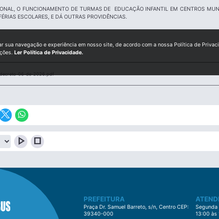
IONAL, O FUNCIONAMENTO DE TURMAS DE EDUCAÇÃO INFANTIL EM CENTROS MUNIC
FÉRIAS ESCOLARES, E DÁ OUTRAS PROVIDÊNCIAS.
ar sua navegação e experiência em nosso site, de acordo com a nossa Política de Privac
ições.
Ler Política de Privacidade.
decreto-06-de-2026.pdf
play_arrow
stop
PREFEITURA
ATEND
Praça Dr. Samuel Barreto, s/n, Centro CEP:
Segunda à
39340-000
13:00 às