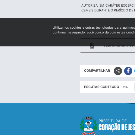
AUTORIZA, EM CARÁTER EXCEPC
CEMEIS DURANTE O PERÍODO DE 
Utilizamos cookies e outras tecnologias para aprimor
Edital:
continuar navegando, você concorda com estas cond
2026-01-08-08-17-59-
share
COMPARTILHAR
ESCUTAR CONTEÚDO
VOZ: