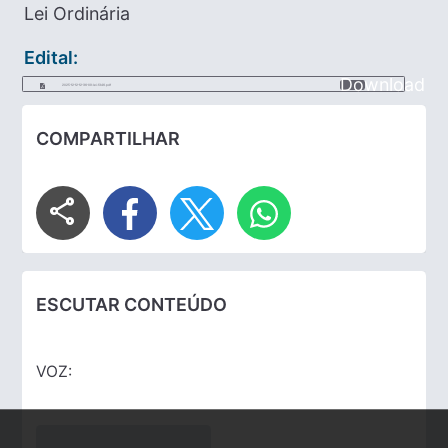
Lei Ordinária
Edital:
Download
2025-12-12-12-36-09-lei-1346.pdf
COMPARTILHAR
share
ESCUTAR CONTEÚDO
VOZ: