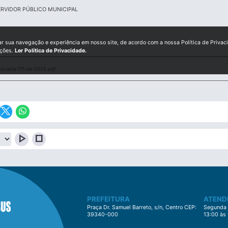
ERVIDOR PÚBLICO MUNICIPAL
ar sua navegação e experiência em nosso site, de acordo com a nossa Política de Privac
ições.
Ler Política de Privacidade.
ortaria-171-de-2025.pdf
play_arrow
stop
PREFEITURA
ATEND
Praça Dr. Samuel Barreto, s/n, Centro CEP:
Segunda à
39340-000
13:00 às