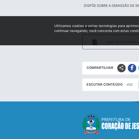
DISPÕE SOBRE A DEMISSÃO DE S
Utilizamos cookies e outras tecnologias para aprimor
Edital:
continuar navegando, você concorda com estas cond
2025-12-12-12-10-58-p
share
COMPARTILHAR
ESCUTAR CONTEÚDO
VOZ: