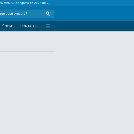
xta-feira, 07 de agosto de 2026
08:23
Search
menu
ARÊNCIA
CONTATOS