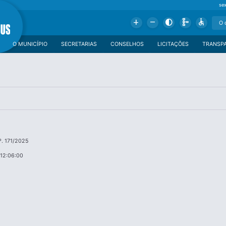
se
Add
Remove
Contrast
Schema
Accessible
O MUNICÍPIO
SECRETARIAS
CONSELHOS
LICITAÇÕES
TRANSP
. 171/2025
12:06:00