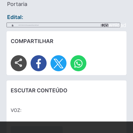
Portaria
Edital:
Download
2025-11-06-12-23-35-portaria-161-de-2025.pdf
COMPARTILHAR
share
ESCUTAR CONTEÚDO
VOZ: