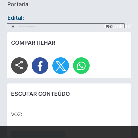
Portaria
Edital:
Download
2025-11-06-12-34-11-portaria-149.pdf
COMPARTILHAR
share
ESCUTAR CONTEÚDO
VOZ: