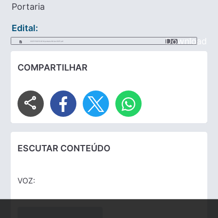
Portaria
Edital:
Download
2025-11-06-12-40-14-portaria-140-de-2025.pdf
COMPARTILHAR
share
ESCUTAR CONTEÚDO
VOZ: