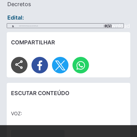
Decretos
Edital:
Download
2025-11-06-12-41-34-decreto-94-2025.pdf
COMPARTILHAR
share
ESCUTAR CONTEÚDO
VOZ: