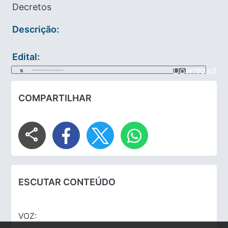
Decretos
Descrição:
Edital:
Download
2025-11-06-12-42-09-decreto-91-2025.pdf
COMPARTILHAR
share
ESCUTAR CONTEÚDO
VOZ: