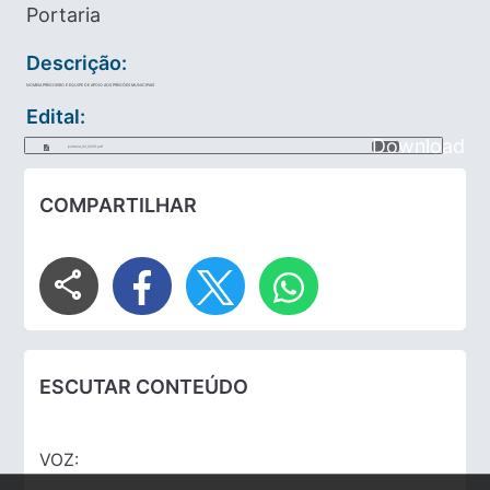
Portaria
Descrição:
NOMEIA PREGOEIRO E EQUIPE DE APOIO AOS PREGÕES MUNICIPAIS
Edital:
Download
portaria_02_2020.pdf
COMPARTILHAR
share
ESCUTAR CONTEÚDO
VOZ: