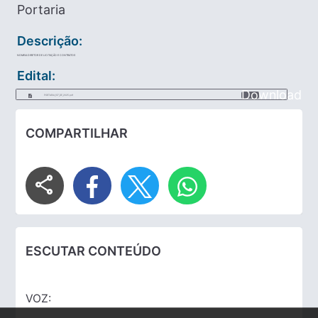
Portaria
Descrição:
NOMEIA DIRETOR DE LICITAÇÃO E CONTRATOS
Edital:
Download
PORTARIA_137_DE_2025.pdf
COMPARTILHAR
share
ESCUTAR CONTEÚDO
VOZ: