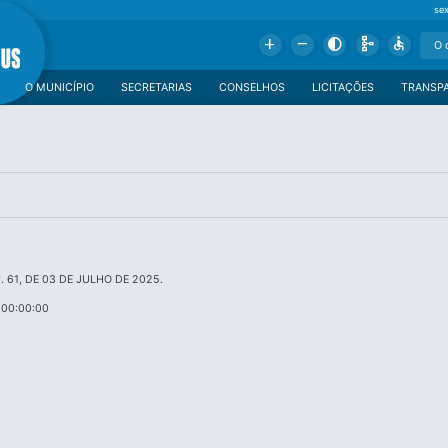
se
Add
Remove
Contrast
Schema
Accessible
O MUNICÍPIO
SECRETARIAS
CONSELHOS
LICITAÇÕES
TRANSP
 61, DE 03 DE JULHO DE 2025.
 00:00:00