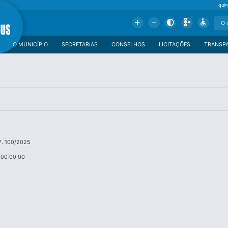
qui
Add
Remove
Contrast
Schema
Accessible
O MUNICÍPIO
SECRETARIAS
CONSELHOS
LICITAÇÕES
TRANSP
º. 100/2025
 00:00:00