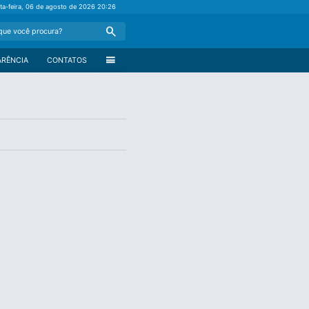
nta-feira, 06 de agosto de 2026
20:26
Search
menu
ARÊNCIA
CONTATOS