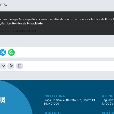
ENTO.
ar sua navegação e experiência em nosso site, de acordo com a nossa Política de Privac
ições.
Ler Política de Privacidade.
eia_chefe_de_departamento.pdf
play_arrow
stop
PREFEITURA
ATEND
Praça Dr. Samuel Barreto, s/n, Centro CEP:
Segunda à
39340-000
13:00 às
CONTATO
POLÍTI