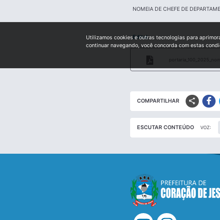
NOMEIA DE CHEFE DE DEPARTAM
Edital:
Utilizamos cookies e outras tecnologias para aprimor
continuar navegando, você concorda com estas cond
portaria_100_2025_nom
share
COMPARTILHAR
ESCUTAR CONTEÚDO
VOZ: