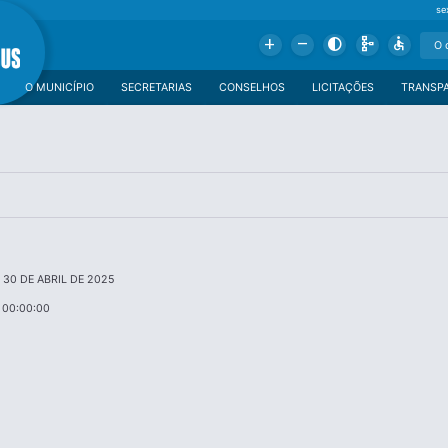
se
Add
Remove
Contrast
Schema
Accessible
O MUNICÍPIO
SECRETARIAS
CONSELHOS
LICITAÇÕES
TRANSP
DE 30 DE ABRIL DE 2025
 00:00:00
a