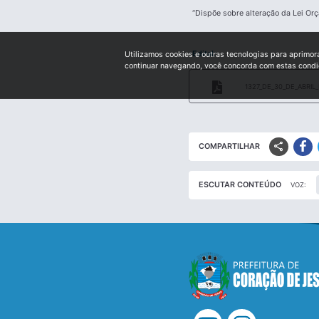
“Dispõe sobre alteração da Lei Orç
Edital:
Utilizamos cookies e outras tecnologias para aprimor
continuar navegando, você concorda com estas cond
1327_DE_30_DE_ABRIL
share
COMPARTILHAR
ESCUTAR CONTEÚDO
VOZ: