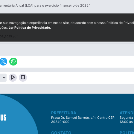
amentária Anual (LOA) para o exercício financeiro de 2025.”
ar sua navegação e experiência em nosso site, de acordo com a nossa Política de Privac
ições.
Ler Política de Privacidade.
_DE_2025.pdf
play_arrow
stop
PREFEITURA
ATEND
Praça Dr. Samuel Barreto, s/n, Centro CEP:
Segunda à
39340-000
13:00 às
CONTATO
POLÍTI