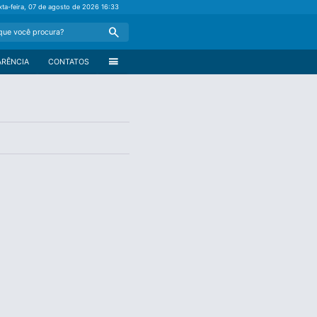
xta-feira, 07 de agosto de 2026
16:33
Search
menu
ARÊNCIA
CONTATOS