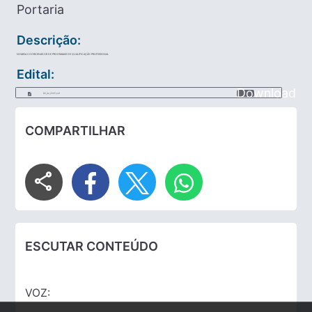
Portaria
Descrição:
NOMEIA COORDENADOR DE PROGRAMAS DE QUALIFICAÇÃO PROFISSIONAL
Edital:
Download
82_de_2025.pdf
COMPARTILHAR
share
ESCUTAR CONTEÚDO
VOZ: