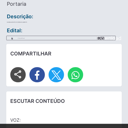
Portaria
Descrição:
NOMEIA AGENTE DE DESENVOLVIMENTO
Edital:
Download
67_de_2025.pdf
COMPARTILHAR
share
ESCUTAR CONTEÚDO
VOZ: