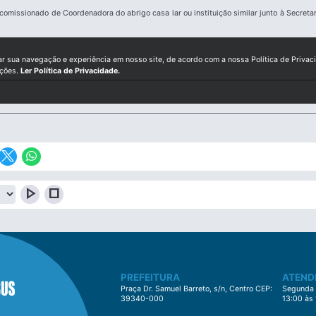
missionado de Coordenadora do abrigo casa lar ou instituição similar junto à Secretar
ar sua navegação e experiência em nosso site, de acordo com a nossa Política de Privac
ições.
Ler Política de Privacidade.
play_arrow
stop
PREFEITURA
ATEND
Praça Dr. Samuel Barreto, s/n, Centro CEP:
Segunda à
39340-000
13:00 às