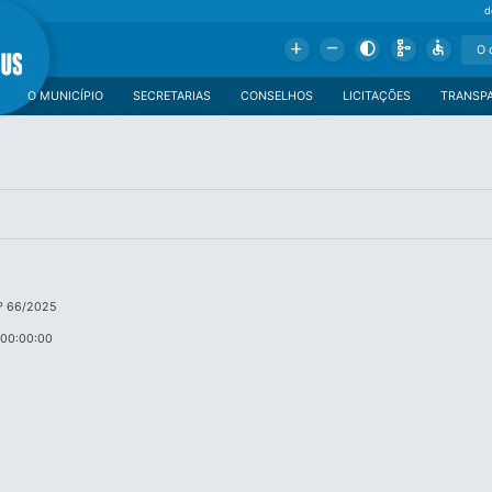
d
Add
Remove
Contrast
Schema
Accessible
O MUNICÍPIO
SECRETARIAS
CONSELHOS
LICITAÇÕES
TRANSP
º 66/2025
 00:00:00