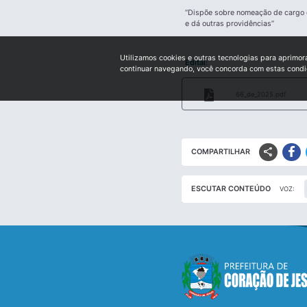
“Dispõe sobre nomeação de cargo co
e dá outras providências”
Utilizamos cookies e outras tecnologias para aprimor
Edital:
continuar navegando, você concorda com estas cond
66_de_2025.pdf
share
COMPARTILHAR
ESCUTAR CONTEÚDO
VOZ: