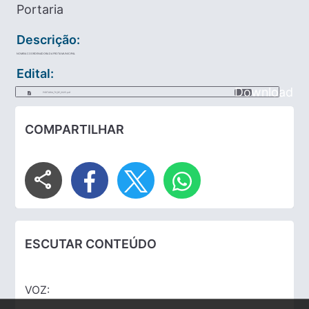
Portaria
Descrição:
NOMEIA COORDENADORA DA FROTA MUNICIPAL
Edital:
Download
PORTARIA_76_DE_2025.pdf
COMPARTILHAR
share
ESCUTAR CONTEÚDO
VOZ: