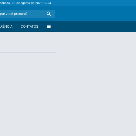
sábado, 08 de agosto de 2026
12:54
Search
menu
ARÊNCIA
CONTATOS