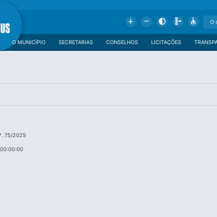
Add
Remove
Contrast
Schema
Accessible
O MUNICÍPIO
SECRETARIAS
CONSELHOS
LICITAÇÕES
TRANSP
º. 75/2025
 00:00:00