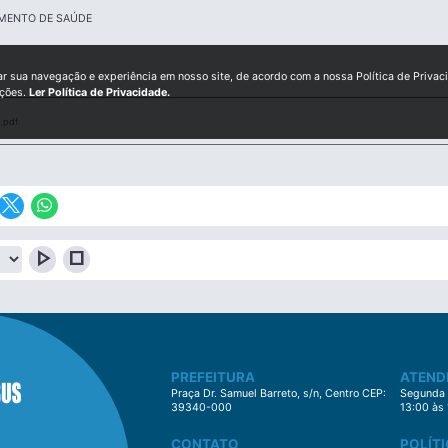
IMENTO DE SAÚDE
ar sua navegação e experiência em nosso site, de acordo com a nossa Política de Privac
ições.
Ler Política de Privacidade.
.pdf
play_arrow
stop
PREFEITURA
ATEND
Praça Dr. Samuel Barreto, s/n, Centro CEP:
Segunda à
39340-000
13:00 às
CONTATO
POLÍTI