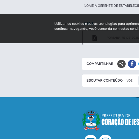
NOMEIA GERENTE DE ESTABELEC
Edital:
Utilizamos cookies e outras tecnologias para aprimor
continuar navegando, você concorda com estas cond
PORTARIA_75_DE_2025
share
COMPARTILHAR
ESCUTAR CONTEÚDO
VOZ: