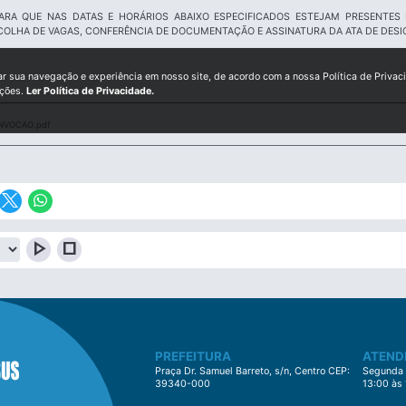
ARA QUE NAS DATAS E HORÁRIOS ABAIXO ESPECIFICADOS ESTEJAM PRESENTES
COLHA DE VAGAS, CONFERÊNCIA DE DOCUMENTAÇÃO E ASSINATURA DA ATA DE DES
ar sua navegação e experiência em nosso site, de acordo com a nossa Política de Privac
ições.
Ler Política de Privacidade.
NVOCAO.pdf
play_arrow
stop
PREFEITURA
ATEND
Praça Dr. Samuel Barreto, s/n, Centro CEP:
Segunda à
39340-000
13:00 às