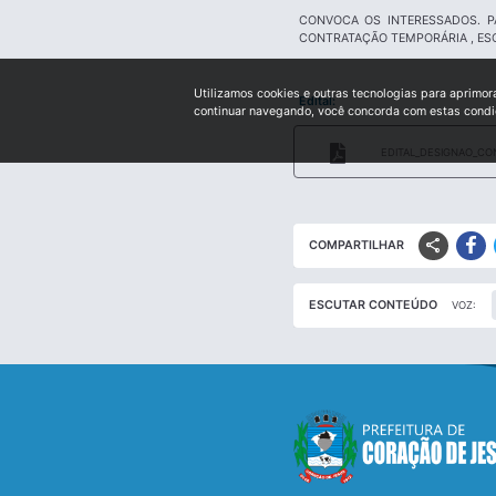
CONVOCA OS INTERESSADOS. P
CONTRATAÇÃO TEMPORÁRIA , ES
Utilizamos cookies e outras tecnologias para aprimor
Edital:
continuar navegando, você concorda com estas cond
EDITAL_DESIGNAO_CO
share
COMPARTILHAR
ESCUTAR CONTEÚDO
VOZ: