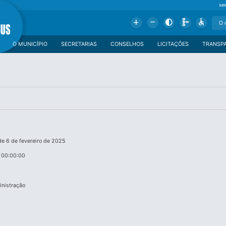
se
Add
Remove
Contrast
Schema
Accessible
O MUNICÍPIO
SECRETARIAS
CONSELHOS
LICITAÇÕES
TRANSP
 de 6 de fevereiro de 2025
 00:00:00
inistração