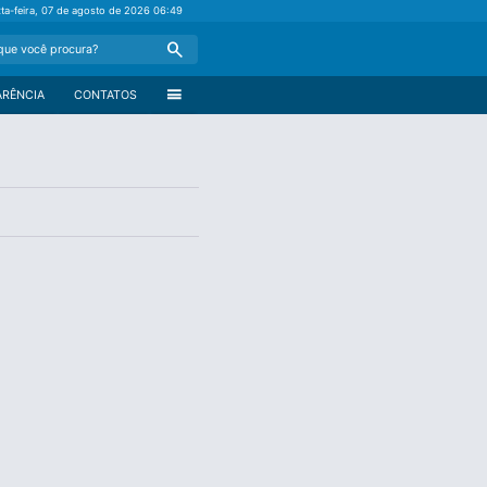
xta-feira, 07 de agosto de 2026
06:49
Search
menu
ARÊNCIA
CONTATOS