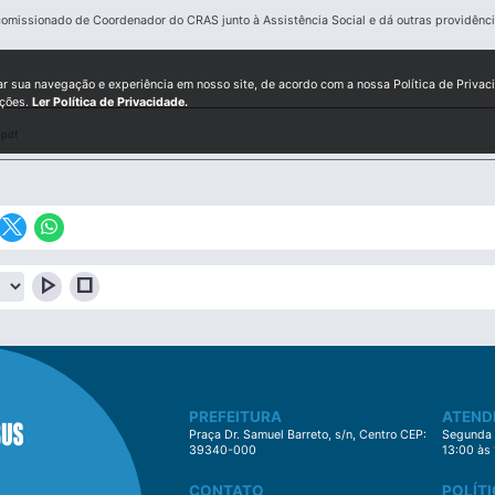
missionado de Coordenador do CRAS junto à Assistência Social e dá outras providênc
ar sua navegação e experiência em nosso site, de acordo com a nossa Política de Privac
ições.
Ler Política de Privacidade.
.pdf
play_arrow
stop
PREFEITURA
ATEND
Praça Dr. Samuel Barreto, s/n, Centro CEP:
Segunda à
39340-000
13:00 às
CONTATO
POLÍTI