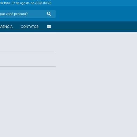
xta-feira, 07 de agosto de 2026
03:26
Search
menu
ARÊNCIA
CONTATOS