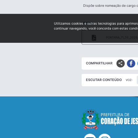
Dispõe sobre nomeação de cargo co
Edital:
Utilizamos cookies e outras tecnologias para aprimor
continuar navegando, você concorda com estas cond
PORTARIA_71_DE_2025
share
COMPARTILHAR
ESCUTAR CONTEÚDO
VOZ: