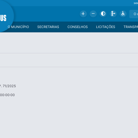
se
Add
Remove
Contrast
Schema
Accessible
O MUNICÍPIO
SECRETARIAS
CONSELHOS
LICITAÇÕES
TRANSP
. 71/2025
 00:00:00