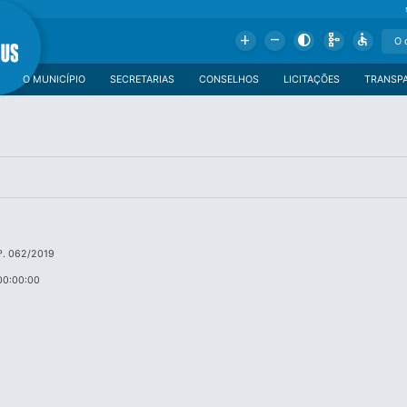
Add
Remove
Contrast
Schema
Accessible
O MUNICÍPIO
SECRETARIAS
CONSELHOS
LICITAÇÕES
TRANSP
º. 062/2019
00:00:00