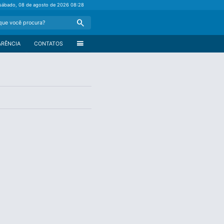
sábado, 08 de agosto de 2026
08:28
Search
menu
ARÊNCIA
CONTATOS