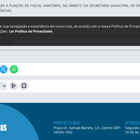
ER A FUNÇÃO DE FISCAL SANITÁRIO, NO ÂMBITO DA SECRETARIA MUNICIPAL DE S
ÊNCIAS.
ar sua navegação e experiência em nosso site, de acordo com a nossa Política de Privac
ições.
Ler Política de Privacidade.
019.pdf
play_arrow
stop
PREFEITURA
ATEND
Praça Dr. Samuel Barreto, s/n, Centro CEP:
Segunda à
39340-000
13:00 às