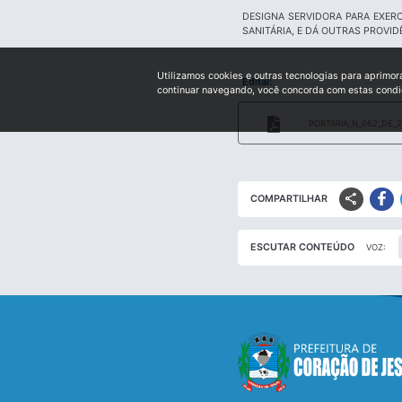
DESIGNA SERVIDORA PARA EXERC
SANITÁRIA, E DÁ OUTRAS PROVID
Utilizamos cookies e outras tecnologias para aprimor
Edital:
continuar navegando, você concorda com estas cond
PORTARIA_N_062_DE_2
share
COMPARTILHAR
ESCUTAR CONTEÚDO
VOZ: