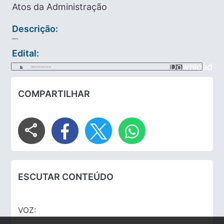
Atos da Administração
Descrição:
ERRATA.
Edital:
Download
ERRATA_PORTARIA_016.pdf
COMPARTILHAR
share
ESCUTAR CONTEÚDO
VOZ: