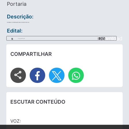
Portaria
Descrição:
NOMEIA COORDENADORA DE SAÚDE BUCAL
Edital:
Download
57_de_2025.pdf
COMPARTILHAR
share
ESCUTAR CONTEÚDO
VOZ: