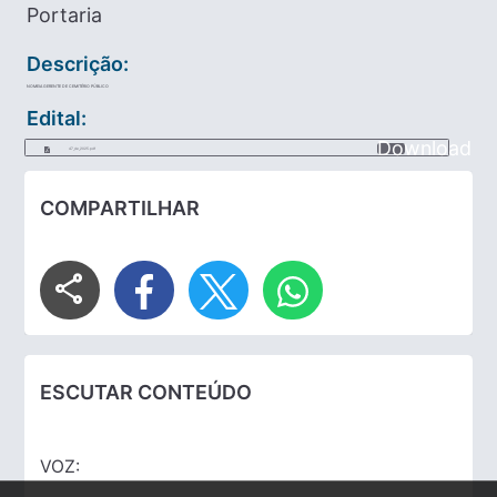
Portaria
Descrição:
NOMEIA GERENTE DE CEMITÉRIO PÚBLICO
Edital:
Download
47_de_2025.pdf
COMPARTILHAR
share
ESCUTAR CONTEÚDO
VOZ: