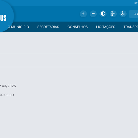
se
Add
Remove
Contrast
Schema
Accessible
O MUNICÍPIO
SECRETARIAS
CONSELHOS
LICITAÇÕES
TRANSP
º 43/2025
00:00:00