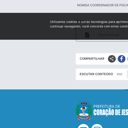
NOMEIA COORDENADOR DE FISCA
Edital:
Utilizamos cookies e outras tecnologias para aprimor
continuar navegando, você concorda com estas cond
43_de_2025.pdf
share
COMPARTILHAR
ESCUTAR CONTEÚDO
VOZ: