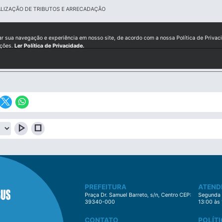
LIZAÇÃO DE TRIBUTOS E ARRECADAÇÃO
ar sua navegação e experiência em nosso site, de acordo com a nossa Política de Privac
ições.
Ler Política de Privacidade.
play_arrow
stop
PREFEITURA
ATEND
Praça Dr. Samuel Barreto, s/n, Centro CEP:
Segunda à
39340-000
13:00 às
CONTATO
POLÍTI