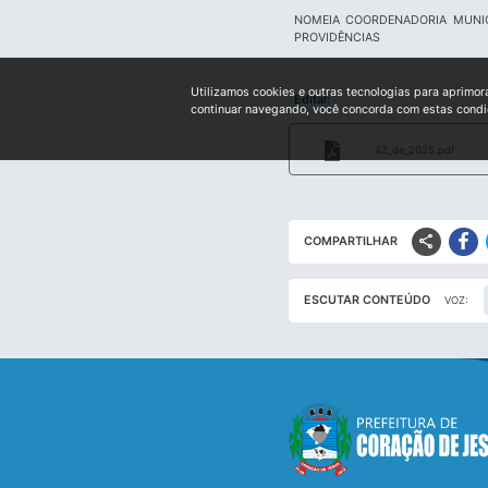
NOMEIA COORDENADORIA MUNIC
PROVIDÊNCIAS
Utilizamos cookies e outras tecnologias para aprimor
Edital:
continuar navegando, você concorda com estas cond
42_de_2025.pdf
share
COMPARTILHAR
ESCUTAR CONTEÚDO
VOZ: