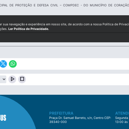
IPAL DE PROTEÇÃO E DEFESA CIVIL – COMPDEC - DO MUNICÍPIO DE CORAÇÃ
ar sua navegação e experiência em nosso site, de acordo com a nossa Política de Privac
ições.
Ler Política de Privacidade.
play_arrow
stop
PREFEITURA
ATEND
Praça Dr. Samuel Barreto, s/n, Centro CEP:
Segunda à
39340-000
13:00 às