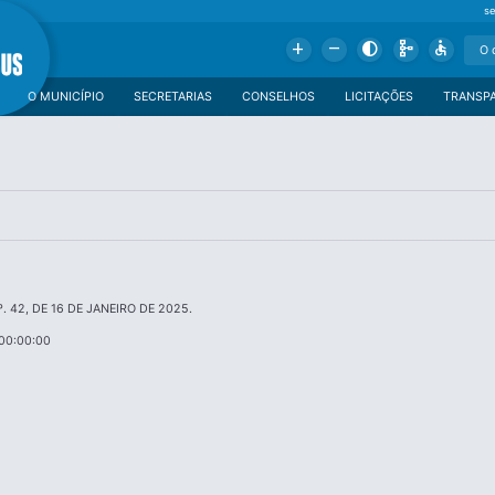
se
Add
Remove
Contrast
Schema
Accessible
O MUNICÍPIO
SECRETARIAS
CONSELHOS
LICITAÇÕES
TRANSP
. 42, DE 16 DE JANEIRO DE 2025.
00:00:00